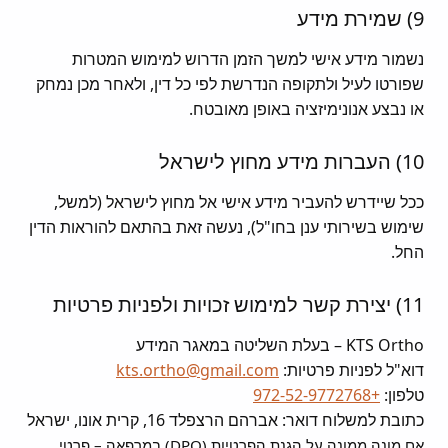
9) שמירת מידע
נשמור מידע אישי למשך הזמן הדרוש למימוש המטרות
שפורטו לעיל ולתקופה הנדרשת לפי כל דין, ולאחר מכן נמחק
או נבצע אנונימיזציה באופן מאובטח.
10) העברות מידע מחוץ לישראל
ככל שיידרש להעביר מידע אישי אל מחוץ לישראל (למשל,
שימוש בשירותי ענן בחו"ל), נעשה זאת בהתאם להוראות הדין
החל.
11) יצירת קשר למימוש זכויות ולפניות פרטיות
KTS Ortho – בעלת השליטה במאגר המידע
דוא"ל לפניות פרטיות:
kts.ortho@gmail.com
טלפון:
+972-52-9772768
כתובת למשלוח דואר:
אברהם הרצפלד 16, קרית אונו, ישראל
אם מונה ממונה על הגנת הפרטיות (DPO) במרפאה – פרטי