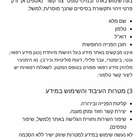
בעת שימוש באתר ובמילוי טופס "צור קשר" נאספים אך ורק
פרטי זיהוי ותקשורת בסיסיים שהנך מוסר/ת, למשל:
שם מלא
טלפון
דוא"ל
תוכן הפנייה החופשית
איננו מבקשים באתר מידע בעל רגישות מיוחדת (כגון מידע רפואי,
גנטי, ביומטרי, עבר פלילי, דעות פוליטיות וכיו"ב). נא הימנע/י
מלהזין מידע רפואי מפורט בטופס המקוון. לשאלות רפואיות יש
ליצור קשר טלפוני.
3) מטרות העיבוד והשימוש במידע
קליטת הפנייה ובירורה.
יצירת קשר חוזר ומתן מענה.
שיפור השירות וחוויית הגלישה באתר (למשל, שיפור
טפסים).
לא נעשה שימוש במידע למטרות שיווק ישיר ללא הסכמה