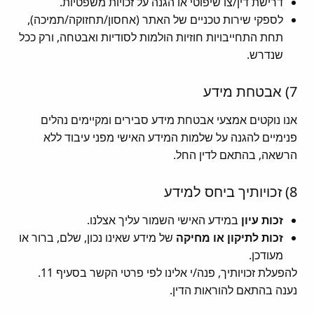
דרישת דין/צו שיפוטי או הגנה על זכויות משפטיות.
לספקי שירות טכניים של האתר (אחסון/תחזוקה/תמיכה),
תחת התחייבויות חוזיות הולמות לסודיות ואבטחה, ורק ככל
שנדרש.
7) אבטחת מידע
אנו נוקטים אמצעי אבטחת מידע סבירים ומקיימים נהלים
פנימיים להגנה על שלמות המידע האישי מפני עיבוד ללא
הרשאה, בהתאם לדין החל.
8) זכויותיך ביחס למידע
זכות עיון
במידע האישי השמור עליך אצלנו.
זכות לתיקון או מחיקה
של מידע שאינו נכון, שלם, ברור או
מעודכן.
להפעלת זכויותיך, פנה/י אלינו לפי פרטי הקשר בסעיף 11.
נענה בהתאם להוראות הדין.